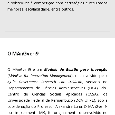
e sobreviver à competição com estratégias e resultados
melhores, escalabilidade, entre outros.
O MAnGve-i9
O
MAnGve-i9
é um
Modelo de Gestão para Inova
ção
(
MAnGve for Innovati
on
Management
),
desenvolvido
pel
o
Agile Governance Research Lab (AGRLab)
sediado no
Departamento de Ciências Administrativas (DCA), do
Centro de Ciências Soc
iais Aplicadas (CCSA),
da
Universidade Federal de Pernambuco (DCA-UFPE), sob a
coordenação do
Profes
sor Alexandre Luna
. O MAnGve-i9,
ou simplesmente Mi9, foi originalmente desenvolvido
no