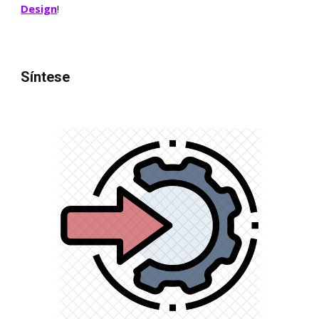
Design
!
Síntese