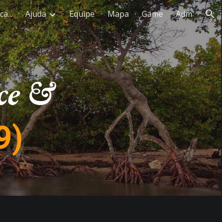
a...
Ajuda
Equipe
Mapa
Game
Adm
ion
ce &
9)