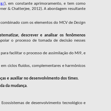
rg/
), em constante aprimoramento, e tem como
vner & Chatterjee, 2012)
.
A abordagem resultante
,
combinado com os elementos do MCV de
Design
istematizar, descrever e
an
a
li
sar
os fenômenos
poiar o processo de tomada de
decisão nesses
para facilitar o processo de assimilação do Mi9, e
s
em
ciclos fluídos, complementares e harmônicos
nças e auxiliar no desenvolvimento dos times
.
vida da mudança
.
 Ecossistemas de desenvolvimento tecnológico e