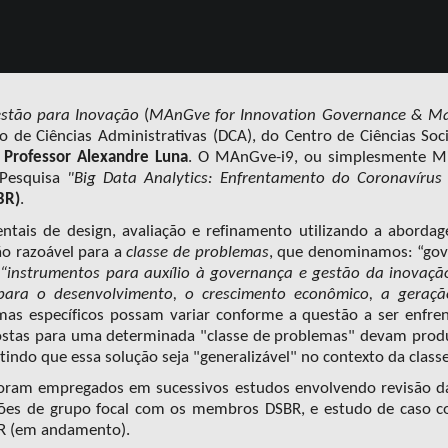
stão para Inova
ção
(
MAnGve for Innovation Governance & 
de Ciências Administrativas (DCA), do Centro de Ciências Soc
o
Profes
sor Alexandre Luna
. O MAnGve-i9, ou simplesmente Mi9
Pesquisa
"Big Data Analytics: Enfrentamento do Coronavírus
BR)
.
mentais de design, avaliação e refinamento utilizando a abord
ão razoável para a
classe de problemas
, que denominamos: “gov
e
“instrumentos para auxílio à governança e gestão da inovaçã
para o desenvolvimento, o crescimento econômico, a gera
mas específicos possam variar conforme a questão a ser enfre
ostas para uma determinada "classe de problemas" devam produ
indo que essa solução seja "generalizável" no contexto da class
oram empregados em sucessivos estudos envolvendo revisão da 
sões de grupo focal com
os membros DSBR
, e estudo de caso c
BR (em andamento).