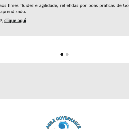
aos times fluidez e agilidade, refletidas por boas práticas d
e
Gov
 aprendizado.
i9,
clique aqui
!