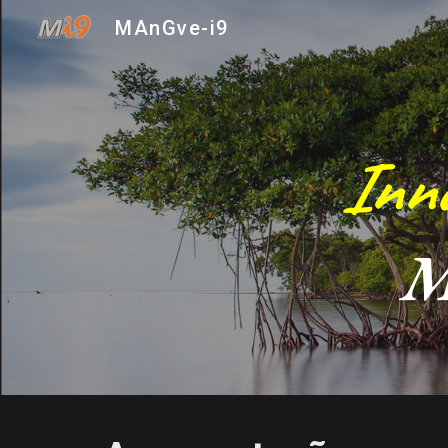
MAnGve-i9
Sk
Inno
M