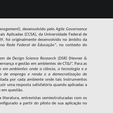
Management
),
desenvolvido
pel
o
Agile Governance
iais Aplicadas (CCSA),
da Universidade Federal de
, foi originalmente desenvolvido
no âmbito da
 na Rede Federal de Educação"
, no contexto do
agem de
Design Science Research (DSR)
(Hevner &
ernança e gestão em ambientes de CT&I”. Para as
o em ambientes onde a ciência, a tecnologia e a
ção de emprego e renda e a democratização de
ntada por cada ambiente onde tais instrumentos
zir uma resposta satisfatória quando aplicadas a
e em questão.
literatura, entrevistas semiestruturadas com os
onfigurado a partir do piloto de sua aplicação no