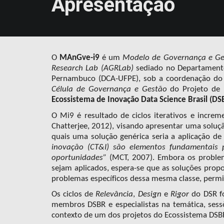
Apresentação
O
MAnGve-i9
é um
Modelo de Governança e Ge
Research Lab (AGRLab)
sediado no
Departamento 
Pernambuco (DCA-UFPE), sob a coordenação d
Célula de Governança e Gestão
do Projeto de
Ecossistema de Inovação Data Science Brasil (DS
O Mi9 é resultado de ciclos iterativos e incre
Chatterjee, 2012), visando apresentar uma soluç
quais uma solução genérica seria a aplicação d
inovação (CT&I) são elementos fundamentais 
oportunidades”
(MCT, 2007)
. Embora os proble
sejam aplicados, espera-se que as soluções prop
problemas específicos dessa mesma classe, permit
Os ciclos de
Relevância
,
Design
e
Rigor
do DSR f
membros DSBR e especialistas na temática, ses
contexto de um dos projetos do Ecossistema DS