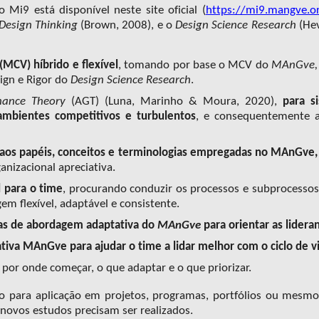
Mi9 está disponível neste site oficial (
https://mi9.mangve.o
Design Thinking
(
Brown, 2008),
e
o
Design Science Research
(He
 (MCV) híbrido e
flexível
, tomando por base o MCV do
MAnGve
sign e Rigor do
Design Science Research
.
nance Theory
(AGT) (Luna, Marinho & Moura, 2020),
para s
mbientes competitivos
e
turbulentos
,
e consequentemente a
 aos papéis, conceitos e terminologias empregadas no MAnGve,
nizacional apreciativa.
l para o time
, procurando
conduzir
os processos e subprocesso
m flexível, adaptável
e consistente.
icas de abordagem adaptativa do
MAnGve
para orientar as lidera
iva MAnGve para ajudar o time a lidar melhor com o ciclo de 
 por onde começar, o que adaptar e o que priorizar.
o para aplicação em projetos, programas, portfólios ou mesmo
 novos estudos precisam ser realizados.