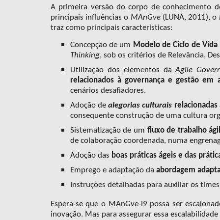
A primeira versão do corpo de conhecimento do 
principais influências
o
MAnGve
(LUNA, 2011), o
traz como
principais características:
Concepção de um
Modelo de Ciclo de Vida
Thinking
, sob os critérios de Relevância, De
Utilização dos elementos da
Agile Gover
relacionados à governança e gestão
em
a
cenários desafiadores.
Adoção de
alegorias culturais
relacionadas
consequente construção de uma cultura orga
S
istem
a
ti
zação de um
fluxo de trabalho ági
de colaboração coordenada, numa engrenage
Adoção das
boas práticas ágeis e das prát
Emprego e adaptação da
abordagem adaptat
Instruções detalhadas para auxiliar os times
Espera-se que
o MAnGve-i9 possa ser esc
alonad
inovação. Mas para assegurar essa escalabilidade