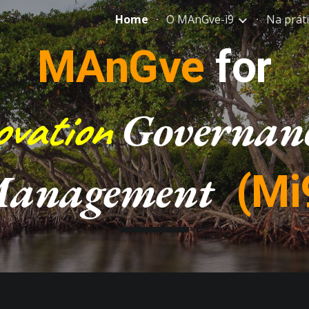
Home
O MAnGve-i9
Na prátic
ip to main content
Skip to navigat
MAnGve
for
vation
Governan
anagement
(Mi