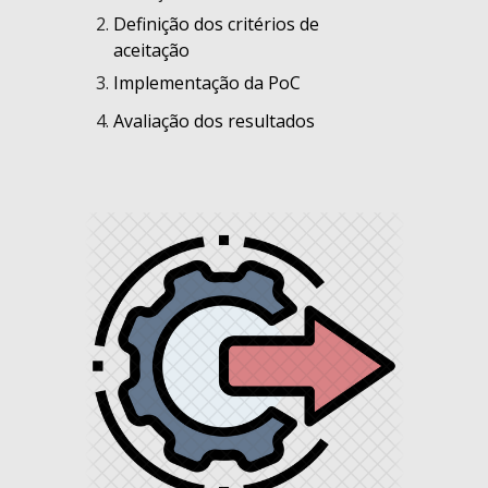
D
efinição dos critérios de
aceitação
I
mplementação da PoC
A
valiação dos resultados