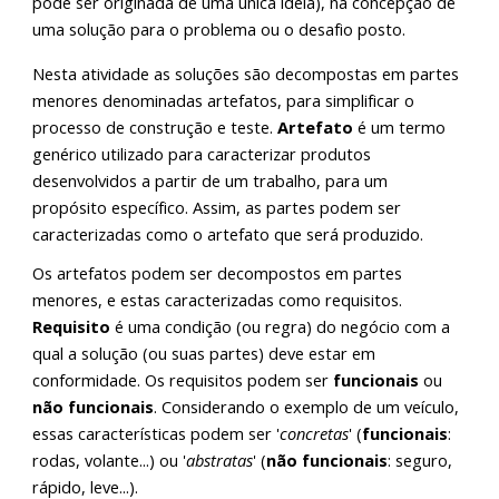
pode ser originada de uma única ideia), na concepção de
uma solução para o problema ou o desafio posto.
Nesta atividade as
soluções
são decompostas em partes
menores denominadas
artefatos
, para simplificar o
processo de construção e teste.
Artefato
é um termo
genérico utilizado para caracterizar produtos
desenvolvidos a partir de um trabalho, para um
propósito específico. Assim, as partes podem ser
caracterizadas como o
artefato que será produzido
.
Os
artefatos
podem ser decompostos em partes
menores, e estas caracterizadas como
requisitos.
Requisito
é uma condição (ou regra) do negócio com a
qual a
solução
(ou suas partes) deve estar em
conformidade. Os requisitos podem ser
funcionais
ou
não funcionais
. Considerando o exemplo de um veículo,
essas características podem ser '
concretas
' (
funcionais
:
rodas, volante...) ou '
abstratas
' (
não funcionais
: seguro,
rápido, leve...).